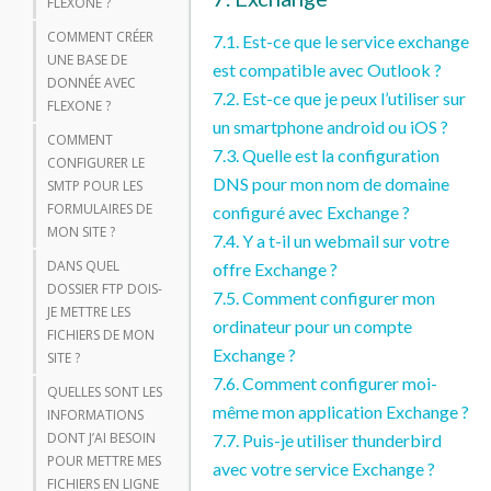
FLEXONE ?
COMMENT CRÉER
7.1. Est-ce que le service exchange
UNE BASE DE
est compatible avec Outlook ?
DONNÉE AVEC
7.2. Est-ce que je peux l’utiliser sur
FLEXONE ?
un smartphone android ou iOS ?
COMMENT
7.3. Quelle est la configuration
CONFIGURER LE
DNS pour mon nom de domaine
SMTP POUR LES
FORMULAIRES DE
configuré avec Exchange ?
MON SITE ?
7.4. Y a t-il un webmail sur votre
DANS QUEL
offre Exchange ?
DOSSIER FTP DOIS-
7.5. Comment configurer mon
JE METTRE LES
ordinateur pour un compte
FICHIERS DE MON
Exchange ?
SITE ?
7.6. Comment configurer moi-
QUELLES SONT LES
même mon application Exchange ?
INFORMATIONS
DONT J’AI BESOIN
7.7. Puis-je utiliser thunderbird
POUR METTRE MES
avec votre service Exchange ?
FICHIERS EN LIGNE