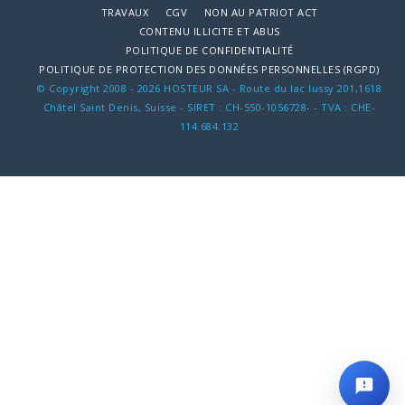
TRAVAUX
CGV
NON AU PATRIOT ACT
CONTENU ILLICITE ET ABUS
POLITIQUE DE CONFIDENTIALITÉ
POLITIQUE DE PROTECTION DES DONNÉES PERSONNELLES (RGPD)
© Copyright 2008 - 2026 HOSTEUR SA - Route du lac lussy 201,1618
Châtel Saint Denis, Suisse - SIRET : CH-550-1056728- - TVA : CHE-
114.684.132