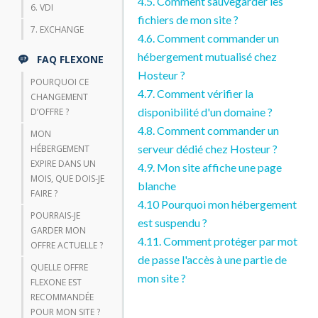
4.5. Comment sauvegarder les
6. VDI
fichiers de mon site ?
7. EXCHANGE
4.6. Comment commander un
hébergement mutualisé chez
FAQ FLEXONE
Hosteur ?
POURQUOI CE
4.7. Comment vérifier la
CHANGEMENT
disponibilité d'un domaine ?
D’OFFRE ?
4.8. Comment commander un
MON
serveur dédié chez Hosteur ?
HÉBERGEMENT
EXPIRE DANS UN
4.9. Mon site affiche une page
MOIS, QUE DOIS-JE
blanche
FAIRE ?
4.10 Pourquoi mon hébergement
POURRAIS-JE
est suspendu ?
GARDER MON
4.11. Comment protéger par mot
OFFRE ACTUELLE ?
de passe l'accès à une partie de
QUELLE OFFRE
mon site ?
FLEXONE EST
RECOMMANDÉE
POUR MON SITE ?