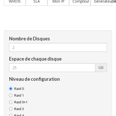
WHOIS
SLA
Mon IP
Compteur de nombres de 
Générateur 
Nombre de Disques
Espace de chaque disque
GB
Niveau de configuration
Raid 0
Raid 1
Raid 0+1
Raid 3
Raid 4