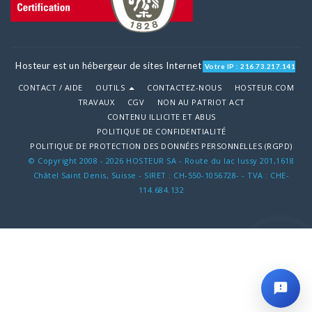
Hosteur est un hébergeur de sites Internet
Votre IP : 216.73.217.141
CONTACT / AIDE
OUTILS
CONTACTEZ-NOUS
HOSTEUR.COM
TRAVAUX
CGV
NON AU PATRIOT ACT
CONTENU ILLICITE ET ABUS
POLITIQUE DE CONFIDENTIALITÉ
POLITIQUE DE PROTECTION DES DONNÉES PERSONNELLES (RGPD)
© Copyright 2008 - 2026 HOSTEUR SA - Route du lac lussy 201,1618
Châtel Saint Denis, Suisse - SIRET : CH-550-1056728- - TVA : CHE-
114.684.132