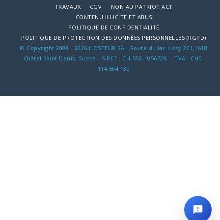
TRAVAUX
CGV
NON AU PATRIOT ACT
CONTENU ILLICITE ET ABUS
POLITIQUE DE CONFIDENTIALITÉ
POLITIQUE DE PROTECTION DES DONNÉES PERSONNELLES (RGPD)
© Copyright 2008 - 2026 HOSTEUR SA - Route du lac lussy 201,1618
Châtel Saint Denis, Suisse - SIRET : CH-550-1056728- - TVA : CHE-
114.684.132