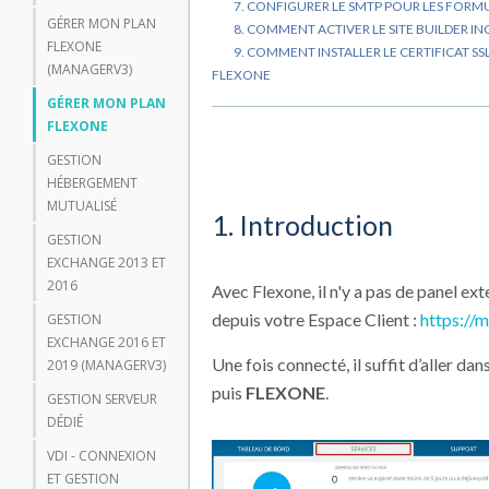
7. CONFIGURER LE SMTP POUR LES FORMU
GÉRER MON PLAN
8. COMMENT ACTIVER LE SITE BUILDER I
FLEXONE
9. COMMENT INSTALLER LE CERTIFICAT SS
(MANAGERV3)
FLEXONE
GÉRER MON PLAN
FLEXONE
GESTION
HÉBERGEMENT
MUTUALISÉ
1. Introduction
GESTION
EXCHANGE 2013 ET
2016
Avec Flexone, il n'y a pas de panel ext
depuis votre Espace Client :
https://
GESTION
EXCHANGE 2016 ET
Une fois connecté, il suffit d’aller dan
2019 (MANAGERV3)
puis
FLEXONE
.
GESTION SERVEUR
DÉDIÉ
VDI - CONNEXION
ET GESTION