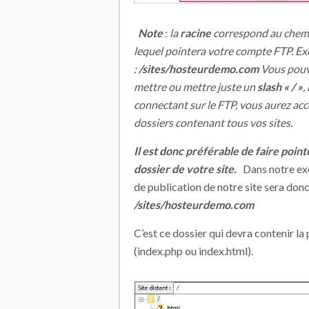
Note
:
la
racine
correspond au chemin
lequel pointera votre compte FTP.
Ex
:
/sites/hosteurdemo.com
Vous pouv
mettre ou mettre juste un
slash « / »
,
connectant sur le FTP, vous aurez acc
dossiers contenant tous vos sites.
Il est donc préférable de faire pointe
dossier de votre site.
Dans notre exe
de publication de notre site sera donc
/sites/hosteurdemo.com
C’est ce dossier qui devra contenir la
(index.php ou index.html).