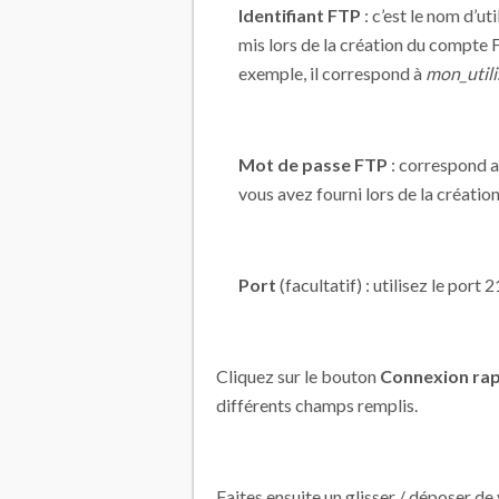
Identifiant FTP
: c’est le nom d’ut
mis lors de la création du compte 
exemple, il correspond à
mon_utili
Mot de passe FTP
: correspond 
vous avez fourni lors de la créati
Port
(facultatif) : utilisez le port 2
Cliquez sur le bouton
Connexion ra
différents champs remplis.
Faites ensuite un glisser / déposer de