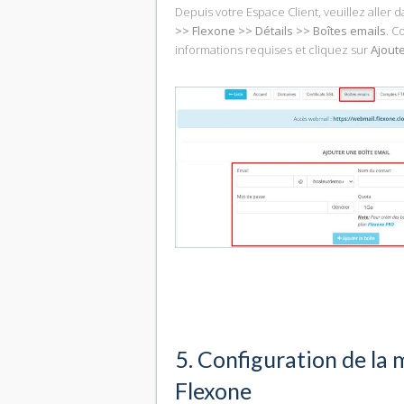
Depuis votre Espace Client, veuillez aller 
>> Flexone >> Détails >> Boîtes emails
. C
informations requises et cliquez sur
Ajoute
5. Configuration de la
Flexone