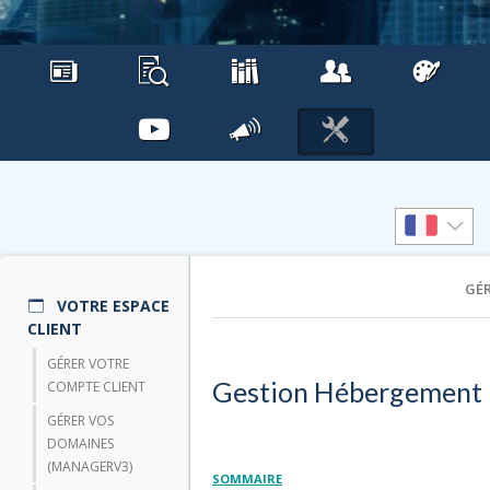
GÉ
VOTRE ESPACE
CLIENT
GÉRER VOTRE
Gestion Hébergemen
COMPTE CLIENT
GÉRER VOS
DOMAINES
(MANAGERV3)