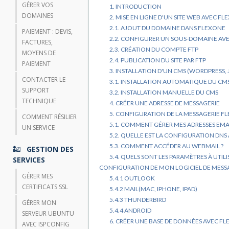
GÉRER VOS
1. INTRODUCTION
DOMAINES
2. MISE EN LIGNE D'UN SITE WEB AVEC F
2.1. AJOUT DU DOMAINE DANS FLEXONE
PAIEMENT : DEVIS,
2.2. CONFIGURER UN SOUS-DOMAINE AV
FACTURES,
2.3. CRÉATION DU COMPTE FTP
MOYENS DE
2.4. PUBLICATION DU SITE PAR FTP
PAIEMENT
3. INSTALLATION D'UN CMS (WORDPRESS, 
CONTACTER LE
3.1. INSTALLATION AUTOMATIQUE DU CM
SUPPORT
3.2. INSTALLATION MANUELLE DU CMS
TECHNIQUE
4. CRÉER UNE ADRESSE DE MESSAGERIE
5. CONFIGURATION DE LA MESSAGERIE F
COMMENT RÉSILIER
5.1. COMMENT GÉRER MES ADRESSES EMAI
UN SERVICE
5.2. QUELLE EST LA CONFIGURATION DNS 
5.3. COMMENT ACCÉDER AU WEBMAIL ?
GESTION DES
5.4. QUELS SONT LES PARAMÈTRES À UTIL
SERVICES
CONFIGURATION DE MON LOGICIEL DE MESSA
GÉRER MES
5.4.1 OUTLOOK
CERTIFICATS SSL
5.4.2 MAIL(MAC, IPHONE, IPAD)
5.4.3 THUNDERBIRD
GÉRER MON
5.4.4 ANDROID
SERVEUR UBUNTU
6. CRÉER UNE BASE DE DONNÉES AVEC F
AVEC ISPCONFIG