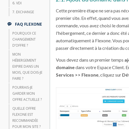
6. VDI
Cette première étape ne sera pas néc
7. EXCHANGE
premier site. En effet, quand vous av
FAQ FLEXONE
commande, vous avez choisi le domain
l'hébergement, ce dernier a donc été 
POURQUOI CE
CHANGEMENT
automatiquement à Flexone. Vous po
D’OFFRE ?
passer directement à la création du
MON
Vous devez dans un premier temps
aj
HÉBERGEMENT
EXPIRE DANS UN
domaine
dans votre Espace Client. E
MOIS, QUE DOIS-JE
Services >> Flexone
, cliquez sur
Dét
FAIRE ?
POURRAIS-JE
GARDER MON
OFFRE ACTUELLE ?
QUELLE OFFRE
FLEXONE EST
RECOMMANDÉE
POUR MON SITE ?