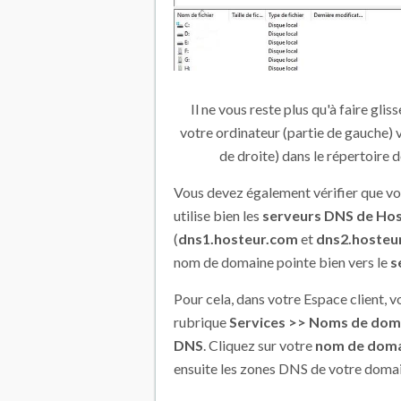
Il ne vous reste plus qu'à faire gliss
votre ordinateur (partie de gauche) v
de droite) dans le répertoire 
Vous devez également vérifier que v
utilise bien les
serveurs DNS de Ho
(
dns1.hosteur.com
et
dns2.hosteu
nom de domaine pointe bien vers le
s
Pour cela, dans votre Espace client, v
rubrique
Services >> Noms de dom
DNS
. Cliquez sur votre
nom de doma
ensuite les zones DNS de votre doma