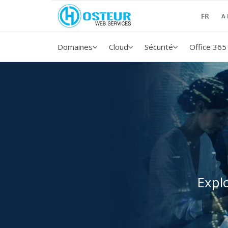
FR
A
Domaines
Cloud
Sécurité
Office 365
Expl