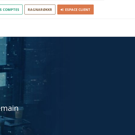
S COMPTES
RAGNARØKKR
ESPACE CLIENT
emain