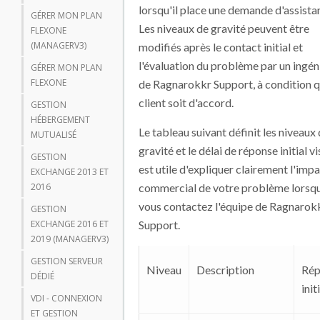
lorsqu'il place une demande d'assista
GÉRER MON PLAN
Les niveaux de gravité peuvent être
FLEXONE
(MANAGERV3)
modifiés après le contact initial et
l'évaluation du problème par un ingén
GÉRER MON PLAN
FLEXONE
de Ragnarokkr Support, à condition q
client soit d'accord.
GESTION
HÉBERGEMENT
Le tableau suivant définit les niveaux
MUTUALISÉ
gravité et le délai de réponse initial vis
GESTION
est utile d'expliquer clairement l'imp
EXCHANGE 2013 ET
2016
commercial de votre problème lorsq
vous contactez l'équipe de Ragnarok
GESTION
EXCHANGE 2016 ET
Support.
2019 (MANAGERV3)
GESTION SERVEUR
Niveau
Description
Rép
DÉDIÉ
init
VDI - CONNEXION
ET GESTION