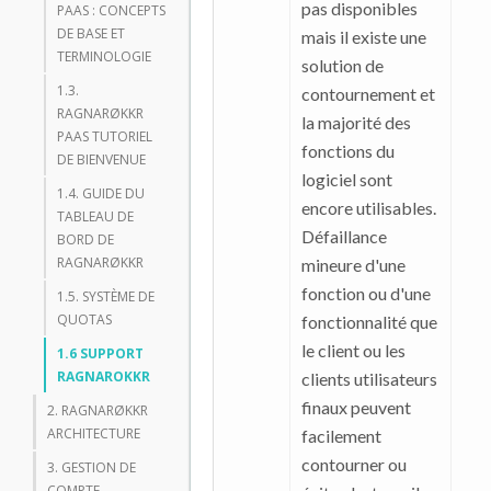
pas disponibles
PAAS : CONCEPTS
DE BASE ET
mais il existe une
TERMINOLOGIE
solution de
1.3.
contournement et
RAGNARØKKR
la majorité des
PAAS TUTORIEL
fonctions du
DE BIENVENUE
logiciel sont
1.4. GUIDE DU
encore utilisables.
TABLEAU DE
Défaillance
BORD DE
RAGNARØKKR
mineure d'une
fonction ou d'une
1.5. SYSTÈME DE
QUOTAS
fonctionnalité que
le client ou les
1.6 SUPPORT
RAGNAROKKR
clients utilisateurs
finaux peuvent
2. RAGNARØKKR
ARCHITECTURE
facilement
contourner ou
3. GESTION DE
COMPTE