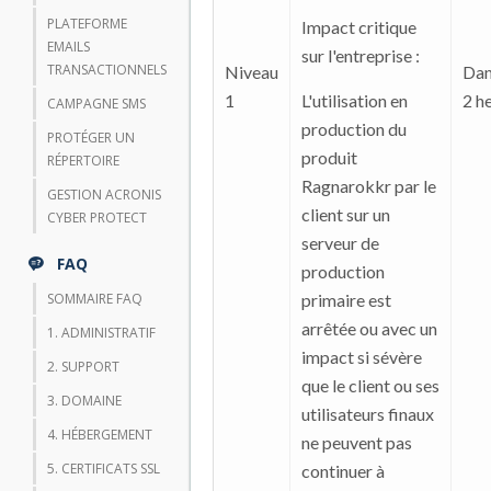
PLATEFORME
Impact critique
EMAILS
sur l'entreprise :
TRANSACTIONNELS
Niveau
Dan
1
L'utilisation en
2 h
CAMPAGNE SMS
production du
PROTÉGER UN
produit
RÉPERTOIRE
Ragnarokkr par le
GESTION ACRONIS
client sur un
CYBER PROTECT
serveur de
FAQ
production
SOMMAIRE FAQ
primaire est
arrêtée ou avec un
1. ADMINISTRATIF
impact si sévère
2. SUPPORT
que le client ou ses
3. DOMAINE
utilisateurs finaux
4. HÉBERGEMENT
ne peuvent pas
5. CERTIFICATS SSL
continuer à