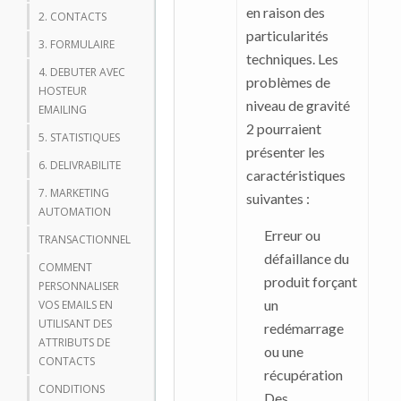
en raison des
2. CONTACTS
particularités
3. FORMULAIRE
techniques. Les
4. DEBUTER AVEC
problèmes de
HOSTEUR
niveau de gravité
EMAILING
2 pourraient
5. STATISTIQUES
présenter les
6. DELIVRABILITE
caractéristiques
7. MARKETING
suivantes :
AUTOMATION
Erreur ou
TRANSACTIONNEL
défaillance du
COMMENT
produit forçant
PERSONNALISER
un
VOS EMAILS EN
UTILISANT DES
redémarrage
ATTRIBUTS DE
ou une
CONTACTS
récupération
CONDITIONS
Des