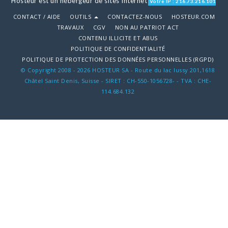
Hosteur est un hébergeur de sites Internet
Votre IP : 216.73.216.101
CONTACT / AIDE
OUTILS
CONTACTEZ-NOUS
HOSTEUR.COM
TRAVAUX
CGV
NON AU PATRIOT ACT
CONTENU ILLICITE ET ABUS
POLITIQUE DE CONFIDENTIALITÉ
POLITIQUE DE PROTECTION DES DONNÉES PERSONNELLES (RGPD)
© Copyright 2008 - 2026 HOSTEUR SA - Route du lac lussy 201,1618
Châtel Saint Denis, Suisse - SIRET : CH-550-1056728- - TVA : CHE-
114.684.132