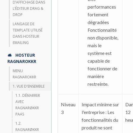
D’AFFICHAGE DANS
performances
L’ÉDITEUR DRAG &
fortement
DROP
dégradées
LANGAGE DE
Fonctionnalité
TEMPLATE UTILISÉ
DANS HOSTEUR
non disponible,
EMAILING
mais le
système est
HOSTEUR
capable de
RAGNAROKKR
fonctionner de
MENU
manière
RAGNAROKKR
restreinte.
1. VUE D'ENSEMBLE
1.1. DÉMARRER
AVEC
Niveau
Impact minime sur
Dan
RAGNARØKKR
3
l'entreprise : Les
12
PAAS
fonctionnalités du
heu
1.2.
produit ne sont
RAGNARØKKR