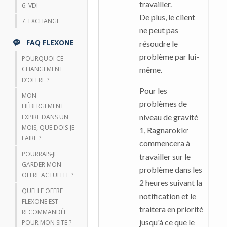
travailler.
6. VDI
De plus, le client
7. EXCHANGE
ne peut pas
FAQ FLEXONE
résoudre le
problème par lui-
POURQUOI CE
CHANGEMENT
même.
D’OFFRE ?
Pour les
MON
problèmes de
HÉBERGEMENT
niveau de gravité
EXPIRE DANS UN
MOIS, QUE DOIS-JE
1, Ragnarokkr
FAIRE ?
commencera à
POURRAIS-JE
travailler sur le
GARDER MON
problème dans les
OFFRE ACTUELLE ?
2 heures suivant la
QUELLE OFFRE
notification et le
FLEXONE EST
traitera en priorité
RECOMMANDÉE
jusqu'à ce que le
POUR MON SITE ?