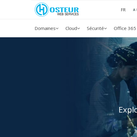
FR
A
Domaines
Cloud
Sécurité
Office 365
Expl