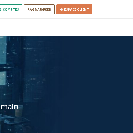
S COMPTES
RAGNARØKKR
ESPACE CLIENT
emain