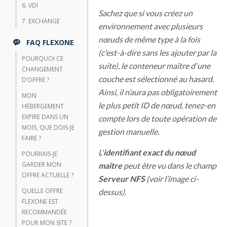
6. VDI
Sachez que si vous créez un
7. EXCHANGE
environnement avec plusieurs
nœuds de même type à la fois
FAQ FLEXONE
(c'est-à-dire sans les ajouter par la
POURQUOI CE
suite), le conteneur maître d'une
CHANGEMENT
couche est sélectionné au hasard.
D’OFFRE ?
Ainsi, il n’aura pas obligatoirement
MON
le plus petit ID de nœud, tenez-en
HÉBERGEMENT
EXPIRE DANS UN
compte lors de toute opération de
MOIS, QUE DOIS-JE
gestion manuelle.
FAIRE ?
L'
identifiant exact du nœud
POURRAIS-JE
GARDER MON
maître
peut être vu dans le champ
OFFRE ACTUELLE ?
Serveur NFS
(voir l’image ci-
QUELLE OFFRE
dessus).
FLEXONE EST
RECOMMANDÉE
POUR MON SITE ?