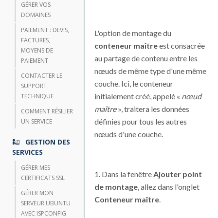
GÉRER VOS
DOMAINES
PAIEMENT : DEVIS,
L'option de montage du
FACTURES,
conteneur maître
est consacrée
MOYENS DE
au partage de contenu entre les
PAIEMENT
nœuds de même type d'une même
CONTACTER LE
couche. Ici, le conteneur
SUPPORT
initialement créé, appelé «
nœud
TECHNIQUE
maître
», traitera les données
COMMENT RÉSILIER
définies pour tous les autres
UN SERVICE
nœuds d'une couche.
GESTION DES
SERVICES
GÉRER MES
1. Dans la fenêtre
Ajouter point
CERTIFICATS SSL
de montage
, allez dans l'onglet
GÉRER MON
Conteneur maître
.
SERVEUR UBUNTU
AVEC ISPCONFIG