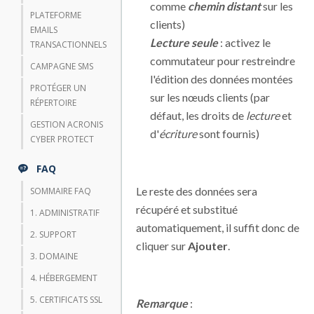
comme
chemin distant
sur les
PLATEFORME
clients)
EMAILS
Lecture seule
: activez le
TRANSACTIONNELS
commutateur pour restreindre
CAMPAGNE SMS
l'édition des données montées
PROTÉGER UN
sur les nœuds clients (par
RÉPERTOIRE
défaut, les droits de
lecture
et
GESTION ACRONIS
d'
écriture
sont fournis)
CYBER PROTECT
FAQ
Le reste des données sera
SOMMAIRE FAQ
récupéré et substitué
1. ADMINISTRATIF
automatiquement, il suffit donc de
2. SUPPORT
cliquer sur
Ajouter
.
3. DOMAINE
4. HÉBERGEMENT
5. CERTIFICATS SSL
Remarque
: