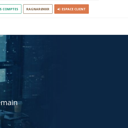
S COMPTES
RAGNARØKKR
ESPACE CLIENT
emain