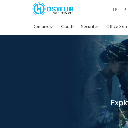
FR
A
Domaines
Cloud
Sécurité
Office 365
Expl