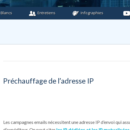
 Blancs
Entretiens
Infographies
Préchauffage de l’adresse IP
Les campagnes emails nécessitent une adresse IP d’envoi qui assur
d’expéditeur. On peut citer
les IP dédiées et les IP mutualisées