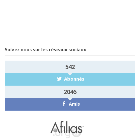
co
Lir
Suivez nous sur les réseaux sociaux
542
Abonnés
2046
Amis