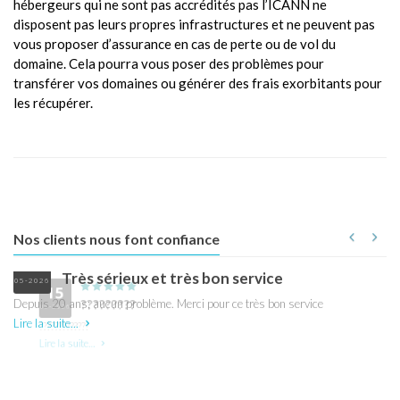
hébergeurs qui ne sont pas accrédités pas l’ICANN ne
disposent pas leurs propres infrastructures et ne peuvent pas
vous proposer d’assurance en cas de perte ou de vol du
domaine. Cela pourra vous poser des problèmes pour
transférer vos domaines ou générer des frais exorbitants pour
les récupérer.
Nos clients nous font confiance
05
Très sérieux et très bon service
05-2026
03
Depuis 20 ans; aucun problème. Merci pour ce très bon service
Lire la suite...
Le
ra
Ho