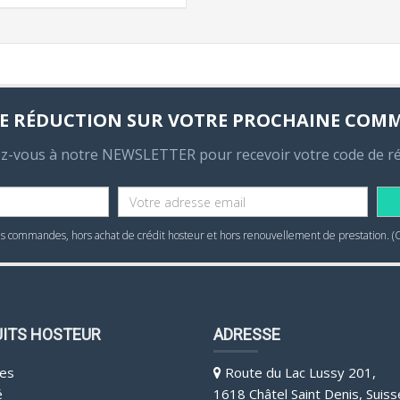
E RÉDUCTION SUR VOTRE PROCHAINE COM
ez-vous à notre NEWSLETTER pour recevoir votre code de r
 commandes, hors achat de crédit hosteur et hors renouvellement de prestation. (
ITS HOSTEUR
ADRESSE
es
Route du Lac Lussy 201,
é
1618 Châtel Saint Denis, Suiss