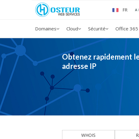
FR
A
Domaines
Cloud
Sécurité
Office 365
Obtenez rapidement le
adresse IP
WHOIS
R