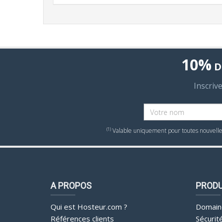
10%
D
Inscriv
(1)
Valable uniquement pour toutes nouvelles
A PROPOS
PRODU
Qui est Hosteur.com ?
Domain
Références clients
Sécurit