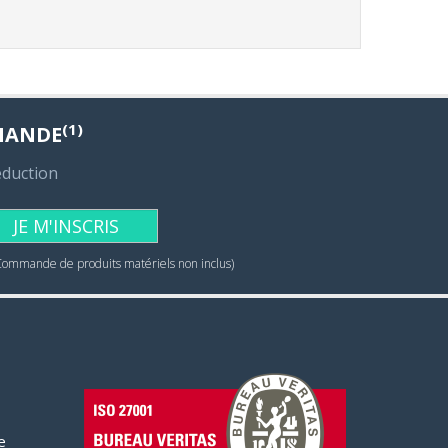
(1)
MANDE
éduction
JE M'INSCRIS
Commande de produits matériels non inclus)
e