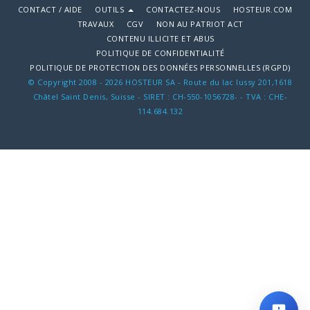
CONTACT / AIDE
OUTILS
CONTACTEZ-NOUS
HOSTEUR.COM
TRAVAUX
CGV
NON AU PATRIOT ACT
CONTENU ILLICITE ET ABUS
POLITIQUE DE CONFIDENTIALITÉ
POLITIQUE DE PROTECTION DES DONNÉES PERSONNELLES (RGPD)
© Copyright 2008 - 2026 HOSTEUR SA - Route du lac lussy 201,1618
Châtel Saint Denis, Suisse - SIRET : CH-550-1056728- - TVA : CHE-
114.684.132