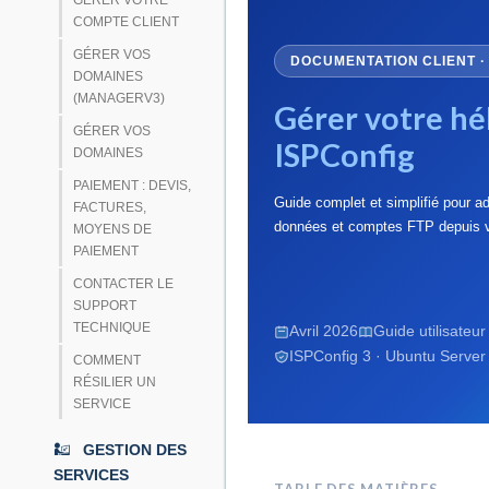
GÉRER VOTRE
COMPTE CLIENT
GÉRER VOS
DOCUMENTATION CLIENT 
DOMAINES
(MANAGERV3)
Gérer votre h
GÉRER VOS
ISPConfig
DOMAINES
PAIEMENT : DEVIS,
Guide complet et simplifié pour a
FACTURES,
données et comptes FTP depuis v
MOYENS DE
PAIEMENT
CONTACTER LE
SUPPORT
TECHNIQUE
Avril 2026
Guide utilisateu
ISPConfig 3 · Ubuntu Server
COMMENT
RÉSILIER UN
SERVICE
GESTION DES
SERVICES