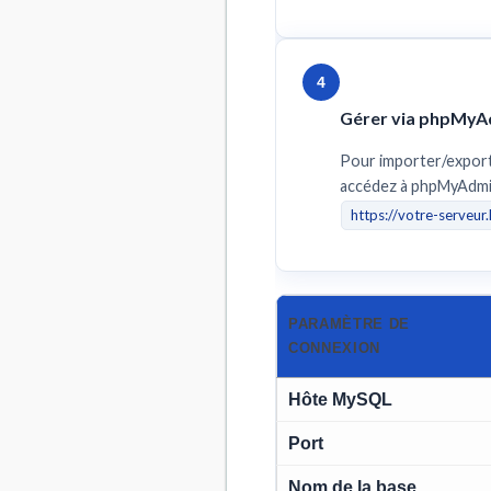
4
Gérer via phpMyA
Pour importer/export
accédez à phpMyAdmin
https://votre-serveu
PARAMÈTRE DE
CONNEXION
Hôte MySQL
Port
Nom de la base