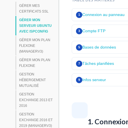
TABLE DES MATIÈRES
GÉRER MES
CERTIFICATS SSL
Connexion au panneau
1
GÉRER MON
SERVEUR UBUNTU
Compte FTP
3
AVEC ISPCONFIG
GÉRER MON PLAN
FLEXONE
Bases de données
5
(MANAGERV3)
GÉRER MON PLAN
Tâches planifiées
7
FLEXONE
GESTION
Infos serveur
HÉBERGEMENT
9
MUTUALISÉ
GESTION
EXCHANGE 2013 ET
2016
GESTION
1. Connexio
EXCHANGE 2016 ET
2019 (MANAGERV3)