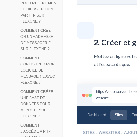
POUR METTRE MES
FICHIERS EN LIGNE
PAR FTP SUR
FLEXONE ?
COMMENT CRÉE T-
ON UNE ADRESSE
2. Créer et 
DE MESSAGERIE
SUR FLEXONE ?
Mettez en ligne votr
COMMENT
et l'espace disque.
CONFIGURER MON
LOGICIEL DE
MESSAGERIE AVEC
FLEXONE ?
COMMENT CRÉER
https://votre-serveur.ho
UNE BASE DE
website
DONNÉES POUR
MON SITE SUR
Dashboard
Sites
Em
FLEXONE?
COMMENT
J’ACCÈDE À PHP
SITES › WEBSITES › AJO