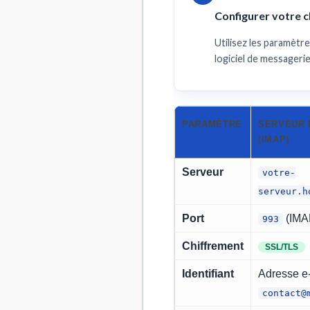
Configurer votre cl
Utilisez les paramètr
logiciel de messageri
PARAMÈTRE
SERVEUR 
(IMAP)
Serveur
votre-
serveur.h
Port
(IMA
993
Chiffrement
SSL/TLS
Identifiant
Adresse e-
contact@