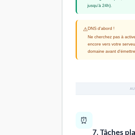
jusqu'à 24h).
DNS d'abord !
⚠️
Ne cherchez pas à activ
encore vers votre serveur
domaine avant d'émettre l
AU
⏰
7. Tâches pl