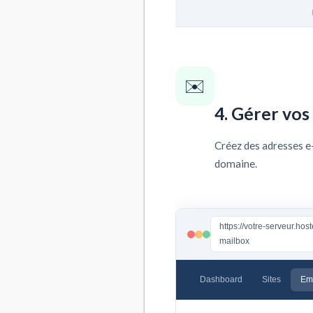
✉️
4. Gérer vos
Créez des adresses e
domaine.
https://votre-serveur.ho
mailbox
Dashboard
Sites
Em