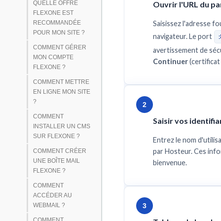
QUELLE OFFRE
Ouvrir l'URL du p
FLEXONE EST
RECOMMANDÉE
Saisissez l'adresse f
POUR MON SITE ?
navigateur. Le port
COMMENT GÉRER
avertissement de sécu
MON COMPTE
Continuer
(certificat
FLEXONE ?
COMMENT METTRE
EN LIGNE MON SITE
?
2
COMMENT
Saisir vos identifi
INSTALLER UN CMS
SUR FLEXONE ?
Entrez le nom d'utili
par Hosteur. Ces info
COMMENT CRÉER
UNE BOÎTE MAIL
bienvenue.
FLEXONE ?
COMMENT
ACCÉDER AU
WEBMAIL ?
3
COMMENT