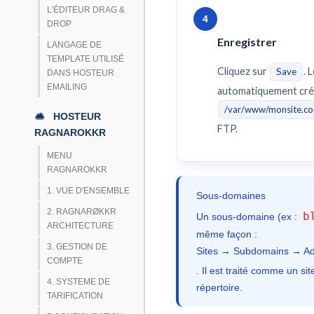
L’ÉDITEUR DRAG &
4
DROP
Enregistrer
LANGAGE DE
TEMPLATE UTILISÉ
Cliquez sur
. 
Save
DANS HOSTEUR
EMAILING
automatiquement créé
/var/www/monsite.c
HOSTEUR
FTP.
RAGNAROKKR
MENU
RAGNAROKKR
1. VUE D'ENSEMBLE
Sous-domaines
2. RAGNARØKKR
b
Un sous-domaine (ex :
ARCHITECTURE
même façon :
3. GESTION DE
Sites → Subdomains → A
COMPTE
. Il est traité comme un s
4. SYSTEME DE
répertoire.
TARIFICATION