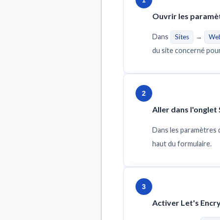
1
Ouvrir les paramèt
Dans
→
Sites
Web
du site concerné pour 
2
Aller dans l'onglet
Dans les paramètres du
haut du formulaire.
3
Activer Let's Encr