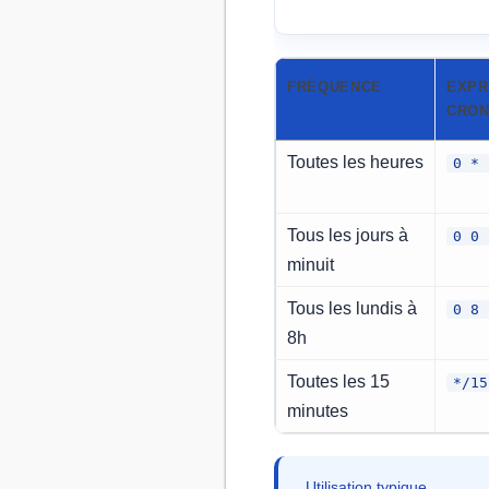
FRÉQUENCE
EXPR
CRO
Toutes les heures
0 * 
Tous les jours à
0 0 
minuit
Tous les lundis à
0 8 
8h
Toutes les 15
*/15
minutes
Utilisation typique