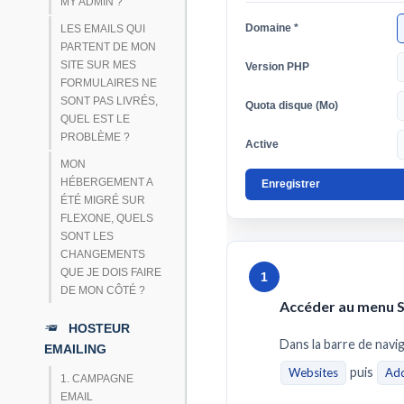
MY ADMIN ?
Domaine *
LES EMAILS QUI
PARTENT DE MON
SITE SUR MES
Version PHP
FORMULAIRES NE
SONT PAS LIVRÉS,
Quota disque (Mo)
QUEL EST LE
PROBLÈME ?
Active
MON
HÉBERGEMENT A
Enregistrer
ÉTÉ MIGRÉ SUR
FLEXONE, QUELS
SONT LES
CHANGEMENTS
QUE JE DOIS FAIRE
1
DE MON CÔTÉ ?
Accéder au menu S
HOSTEUR
Dans la barre de navig
EMAILING
puis
Websites
Add
1. CAMPAGNE
EMAIL