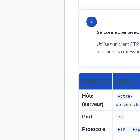
4
Se connecter avec F
Utilisez un client F
paramètres ci-dessou
PARAMÈTRE
VALEUR
Hôte
votre-
(serveur)
serveur.h
Port
21
Protocole
FTP — Ex