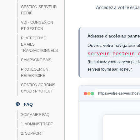
Accédez à votre espa
GESTION SERVEUR
DÉDIÉ
VDI - CONNEXION
ET GESTION
Adresse d'accès au pann
PLATEFORME
EMAILS
Ouvrez votre navigateur et
TRANSACTIONNELS
serveur.hosteur.
CAMPAGNE SMS
Remplacez
votre-serveur
par l
PROTÉGER UN
serveur fourni par Hosteur.
RÉPERTOIRE
GESTION ACRONIS
CYBER PROTECT
https://votre-serveur.ho
FAQ
SOMMAIRE FAQ
1. ADMINISTRATIF
2. SUPPORT