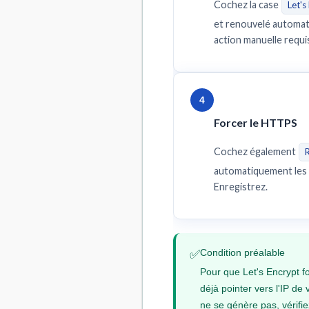
Cochez la case
Let's
et renouvelé automat
action manuelle requi
4
Forcer le HTTPS
Cochez également
automatiquement les 
Enregistrez.
Condition préalable
✅
Pour que Let's Encrypt f
déjà pointer vers l'IP de 
ne se génère pas, vérifi