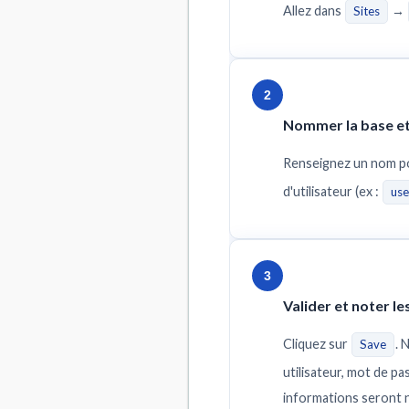
Allez dans
→
Sites
2
Nommer la base et 
Renseignez un nom pou
d'utilisateur (ex :
use
3
Valider et noter le
Cliquez sur
. 
Save
utilisateur, mot de pa
informations seront 