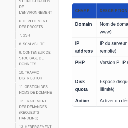
5.CONFIGURATION
DE
CHAMP
DESCRIPTION
L'ENVIRONNEMENT
6. DEPLOIEMENT
Domain
Nom de domai
DES PROJETS
www)
7. SSH
IP
IP du serveur
8. SCALABILITÉ
address
remplie)
9. CONTENEUR DE
STOCKAGE DE
PHP
Version PHP ut
DONNEES
10. TRAFFIC
DISTRIBUTOR
Disk
Espace disque
11. GESTION DES
quota
illimité)
NOMS DE DOMAINE
Active
Activer ou dés
12. TRAITEMENT
DES DEMANDES
(REQUESTS
HANDLING)
13. HEBERGEMENT