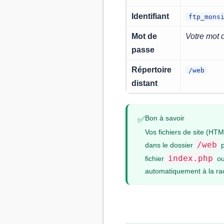
Identifiant
ftp_mons
Mot de
Votre mot 
passe
Répertoire
/web
distant
Bon à savoir
✅
Vos fichiers de site (HT
/web
dans le dossier
p
index.php
fichier
o
automatiquement à la ra