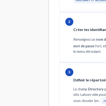
Add new FTP account
2
Créer les identifia
Renseignez un
nom d'
mot de passe
fort, e
le menu déroulant.
3
Définir le répertoi
Le champ
Directory
p
site. Laissez vide pou
sous-dossier (ex :
/