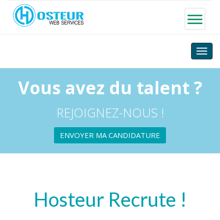
Toggle
naviga
Vous avez du talent ?
REJOIGNEZ-NOUS !
ENVOYER MA CANDIDATURE
Hosteur Recrute !