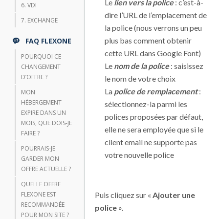
Le
lien vers la police
: c’est-à-
6. VDI
dire l’URL de l’emplacement de
7. EXCHANGE
la police (nous verrons un peu
plus bas comment obtenir
FAQ FLEXONE
cette URL dans Google Font)
POURQUOI CE
Le
nom de la police
: saisissez
CHANGEMENT
D’OFFRE ?
le nom de votre choix
La
police de remplacement
:
MON
HÉBERGEMENT
sélectionnez-la parmi les
EXPIRE DANS UN
polices proposées par défaut,
MOIS, QUE DOIS-JE
elle ne sera employée que si le
FAIRE ?
client email ne supporte pas
POURRAIS-JE
votre nouvelle police
GARDER MON
OFFRE ACTUELLE ?
QUELLE OFFRE
Puis cliquez sur «
Ajouter une
FLEXONE EST
RECOMMANDÉE
police
».
POUR MON SITE ?