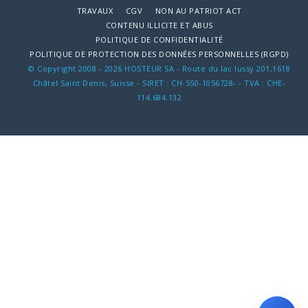
TRAVAUX
CGV
NON AU PATRIOT ACT
CONTENU ILLICITE ET ABUS
POLITIQUE DE CONFIDENTIALITÉ
POLITIQUE DE PROTECTION DES DONNÉES PERSONNELLES (RGPD)
© Copyright 2008 - 2026 HOSTEUR SA - Route du lac lussy 201,1618
Châtel Saint Denis, Suisse - SIRET : CH-550-1056728- - TVA : CHE-
114.684.132