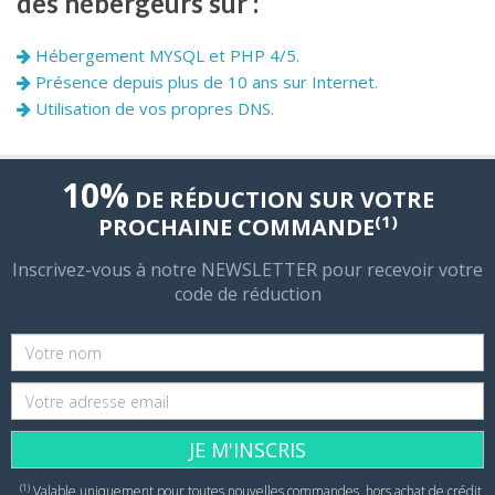
des hébergeurs sur :
Hébergement MYSQL et PHP 4/5.
Présence depuis plus de 10 ans sur Internet.
Utilisation de vos propres DNS.
10%
DE RÉDUCTION SUR VOTRE
(1)
PROCHAINE COMMANDE
Inscrivez-vous à notre NEWSLETTER pour recevoir votre
code de réduction
JE M'INSCRIS
(1)
Valable uniquement pour toutes nouvelles commandes, hors achat de crédit