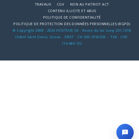
TRAVAUX
CGV
NON AU PATRIOT ACT
CONTENU ILLICITE ET ABUS
POLITIQUE DE CONFIDENTIALITÉ
POLITIQUE DE PROTECTION DES DONNÉES PERSONNELLES (RGPD)
© Copyright 2008 - 2026 HOSTEUR SA - Route du lac lussy 201,1618
Châtel Saint Denis, Suisse - SIRET : CH-550-1056728- - TVA : CHE-
114.684.132