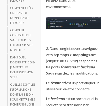
NGINX dans votre
FLEXONE ?
environnement.
COMMENT CRÉER
UNE BASE DE
DONNÉE AVEC
FLEXONE ?
COMMENT
CONFIGURER LE
SMTP POUR LES
FORMULAIRES DE
3. Dans l'onglet ouvert, naviguez
MON SITE ?
vers
tcpmaps > mappings.xml
DANS QUEL
(cliquez sur
Ouvrir)
et spécifiez
DOSSIER FTP DOIS-
les ports
frontend
et
backend
.
JE METTRE LES
FICHIERS DE MON
Sauvegardez
les modifications.
SITE ?
Le
frontend
est un port auquel un
QUELLES SONT LES
utilisateur va être connecté.
INFORMATIONS
DONT J’AI BESOIN
Le
backend
est un port auquel la
POUR METTRE MES
requête sera transmise par
FICHIERS EN LIGNE