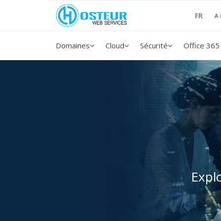
FR
A
Domaines
Cloud
Sécurité
Office 365
Expl