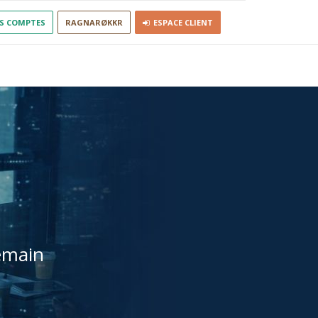
S COMPTES
RAGNARØKKR
ESPACE CLIENT
emain