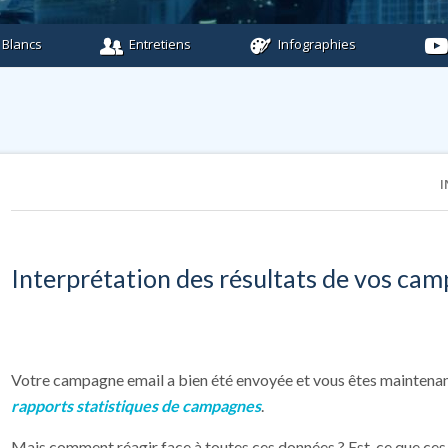
 Blancs
Entretiens
Infographies
I
Interprétation des résultats de vos ca
Votre campagne email a bien été envoyée et vous êtes maintenant 
rapports statistiques de campagnes
.
Mais comment réagir face à toutes ces données ? Est-ce que ces 