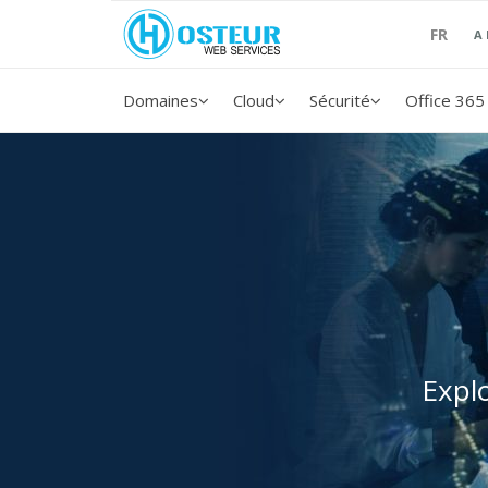
FR
A
Domaines
Cloud
Sécurité
Office 365
Expl