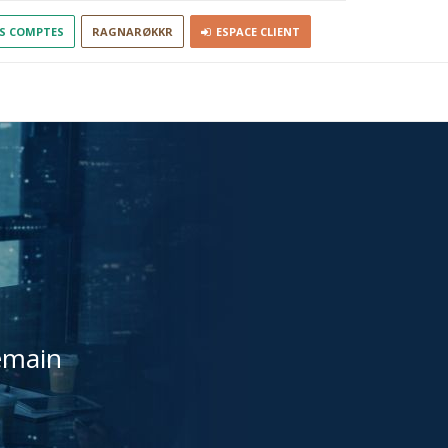
S COMPTES
RAGNARØKKR
ESPACE CLIENT
emain