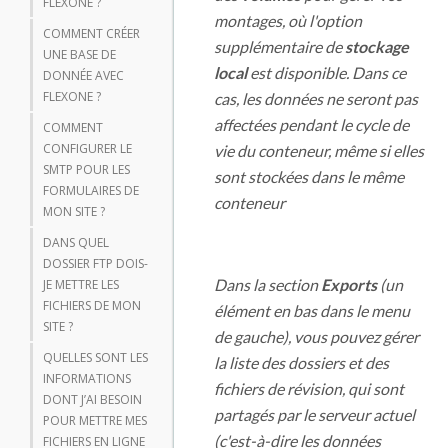
FLEXONE ?
montages, où l'option
COMMENT CRÉER
supplémentaire de
stockage
UNE BASE DE
local
est disponible. Dans ce
DONNÉE AVEC
FLEXONE ?
cas, les données ne seront pas
affectées pendant le cycle de
COMMENT
CONFIGURER LE
vie du conteneur, même si elles
SMTP POUR LES
sont stockées dans le même
FORMULAIRES DE
conteneur
MON SITE ?
DANS QUEL
DOSSIER FTP DOIS-
Dans la section
Exports
(un
JE METTRE LES
FICHIERS DE MON
élément en bas dans le menu
SITE ?
de gauche), vous pouvez gérer
QUELLES SONT LES
la liste des dossiers et des
INFORMATIONS
fichiers de révision, qui sont
DONT J’AI BESOIN
partagés par le serveur actuel
POUR METTRE MES
(c'est-à-dire les données
FICHIERS EN LIGNE