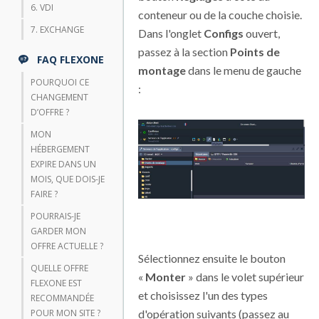
6. VDI
conteneur ou de la couche choisie.
7. EXCHANGE
Dans l'onglet
Configs
ouvert,
passez à la section
Points de
FAQ FLEXONE
montage
dans le menu de gauche
POURQUOI CE
:
CHANGEMENT
D’OFFRE ?
MON
HÉBERGEMENT
EXPIRE DANS UN
MOIS, QUE DOIS-JE
FAIRE ?
POURRAIS-JE
GARDER MON
OFFRE ACTUELLE ?
Sélectionnez ensuite le bouton
QUELLE OFFRE
«
Monter
» dans le volet supérieur
FLEXONE EST
et choisissez l'un des types
RECOMMANDÉE
d'opération suivants (passez au
POUR MON SITE ?