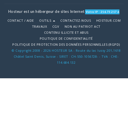
Hosteur est un hébergeur de sites Internet
Votre IP : 216.73.217.6
CONTACT / AIDE
OUTILS
CONTACTEZ-NOUS
HOSTEUR.COM
TRAVAUX
CGV
NON AU PATRIOT ACT
CONTENU ILLICITE ET ABUS
POLITIQUE DE CONFIDENTIALITÉ
POLITIQUE DE PROTECTION DES DONNÉES PERSONNELLES (RGPD)
© Copyright 2008 - 2026 HOSTEUR SA - Route du lac lussy 201,1618
Châtel Saint Denis, Suisse - SIRET : CH-550-1056728- - TVA : CHE-
114.684.132