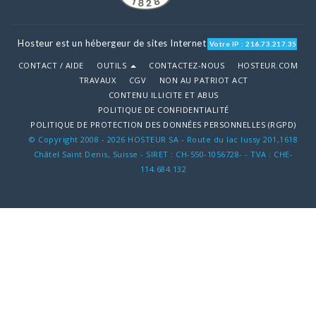
Hosteur est un hébergeur de sites Internet
Votre IP : 216.73.217.35
CONTACT / AIDE
OUTILS
CONTACTEZ-NOUS
HOSTEUR.COM
TRAVAUX
CGV
NON AU PATRIOT ACT
CONTENU ILLICITE ET ABUS
POLITIQUE DE CONFIDENTIALITÉ
POLITIQUE DE PROTECTION DES DONNÉES PERSONNELLES (RGPD)
© Copyright 2008 - 2026 HOSTEUR SA - Route du lac lussy 201,1618
Châtel Saint Denis, Suisse - SIRET : CH-550-1056728- - TVA : CHE-
114.684.132