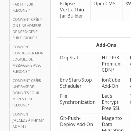
Eclipse
OpenCMS
XW
PAR FTP SUR
Vert.x Thin
FLEXONE ?
Jar Builder
COMMENT CRÉE T-
ON UNE ADRESSE
DE MESSAGERIE
SUR FLEXONE ?
Add-Ons
COMMENT
CONFIGURER MON
DripStat
HTTP/3
LOGICIEL DE
Premium
MESSAGERIE AVEC
CDN*
FLEXONE ?
Env Start/Stop
ionCube
COMMENT CRÉER
Scheduler
Add-On
UNE BASE DE
DONNÉES POUR
File
Let's
MON SITE SUR
Synchronization
Encrypt
FLEXONE?
Free SSL
COMMENT
Git-Push-
Magento
J’ACCÈDE À PHP MY
Deploy Add-On
Data
ADMIN ?
Migration