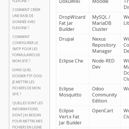
DokuWiki
Moodle
Tr
FLEXONE ?
Di
COMMENT CRÉER
UNE BASE DE
DropWizard
MySQL /
We
DONNÉE AVEC
Fat Jar
MariaDB
Li
FLEXONE ?
Builder
Cluster
COMMENT
Drupal
Nexus
Wi
CONFIGURER LE
Repository
Co
SMTP POUR LES
Manager
De
FORMULAIRES DE
Eclipse Che
Node-RED
Wi
MON SITE ?
Dev
M
DANS QUEL
D
DOSSIER FTP DOIS-
Cl
JE METTRE LES
FICHIERS DE MON
Eclipse
Odoo
Wo
SITE ?
Mosquitto
Community
Edition
QUELLES SONT LES
INFORMATIONS
Eclipse
OpenCart
Wo
DONT J’AI BESOIN
Vert.x Fat
Cl
POUR METTRE MES
Jar Builder
FICHIERS EN LIGNE