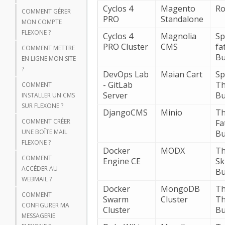
Cyclos 4
Magento
Ro
COMMENT GÉRER
PRO
Standalone
MON COMPTE
FLEXONE ?
Cyclos 4
Magnolia
Sp
PRO Cluster
CMS
fa
COMMENT METTRE
Bu
EN LIGNE MON SITE
?
DevOps Lab
Maian Cart
Sp
- GitLab
Th
COMMENT
Server
Bu
INSTALLER UN CMS
SUR FLEXONE ?
DjangoCMS
Minio
Th
COMMENT CRÉER
Fa
UNE BOÎTE MAIL
Bu
FLEXONE ?
Docker
MODX
Th
COMMENT
Engine CE
Sk
ACCÉDER AU
Bu
WEBMAIL ?
Docker
MongoDB
Th
COMMENT
Swarm
Cluster
Th
CONFIGURER MA
Cluster
Bu
MESSAGERIE