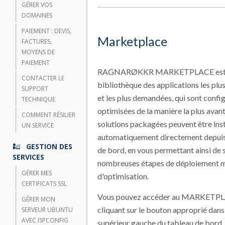
GÉRER VOS
DOMAINES
PAIEMENT : DEVIS,
Marketplace
FACTURES,
MOYENS DE
PAIEMENT
RAGNARØKKR MARKETPLACE est
CONTACTER LE
bibliothèque des applications les plu
SUPPORT
et les plus demandées, qui sont confi
TECHNIQUE
optimisées de la manière la plus avan
COMMENT RÉSILIER
solutions packagées peuvent être inst
UN SERVICE
automatiquement directement depuis
GESTION DES
de bord, en vous permettant ainsi de 
SERVICES
nombreuses étapes de déploiement m
GÉRER MES
d'optimisation.
CERTIFICATS SSL
Vous pouvez accéder au MARKETPL
GÉRER MON
cliquant sur le bouton approprié dans 
SERVEUR UBUNTU
AVEC ISPCONFIG
supérieur gauche du tableau de bord.