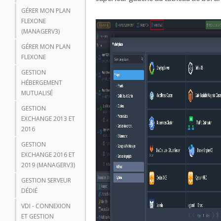
GÉRER MON PLAN
FLEXONE
(MANAGERV3)
GÉRER MON PLAN
FLEXONE
GESTION
HÉBERGEMENT
MUTUALISÉ
GESTION
EXCHANGE 2013 ET
2016
GESTION
EXCHANGE 2016 ET
2019 (MANAGERV3)
GESTION SERVEUR
DÉDIÉ
VDI - CONNEXION
ET GESTION