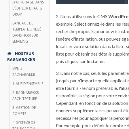
D’AFFICHAGE DANS
L’ÉDITEUR DRAG &
DROP
2. Nous utiliserons le CMS
WordPre
LANGAGE DE
exemple. Sélectionnez-le dans les rés
TEMPLATE UTILISÉ
recherche proposés pour ouvrir insta
DANS HOSTEUR
fenêtre d'installation. ous pouvez ég
EMAILING
localiser votre solution dans la liste, 
HOSTEUR
liste pour obtenir des détails supplém
RAGNAROKKR
puis cliquez sur
Installer
.
MENU
3. Dans notre cas, seuls les paramètr
RAGNAROKKR
(requis par n'importe quelle applicati
1. VUE D'ENSEMBLE
être fournis - le nom préférable, l'alias 
2. RAGNARØKKR
disponible, la région pour votre envi
ARCHITECTURE
Cependant, en fonction de la solution 
3. GESTION DE
données supplémentaires peuvent êt
COMPTE
nécessaires pour appliquer la personn
4. SYSTEME DE
Par exemple, pour définir le nombre
TARIFICATION