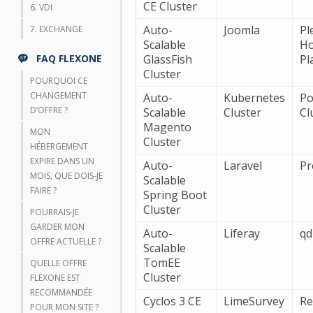
CE Cluster
6. VDI
Auto-
Joomla
Pl
7. EXCHANGE
Scalable
Ho
FAQ FLEXONE
GlassFish
Pl
Cluster
POURQUOI CE
CHANGEMENT
Auto-
Kubernetes
Po
D’OFFRE ?
Scalable
Cluster
Cl
Magento
MON
Cluster
HÉBERGEMENT
EXPIRE DANS UN
Auto-
Laravel
Pr
MOIS, QUE DOIS-JE
Scalable
FAIRE ?
Spring Boot
Cluster
POURRAIS-JE
GARDER MON
Auto-
Liferay
q
OFFRE ACTUELLE ?
Scalable
TomEE
QUELLE OFFRE
Cluster
FLEXONE EST
RECOMMANDÉE
Cyclos 3 CE
LimeSurvey
Re
POUR MON SITE ?