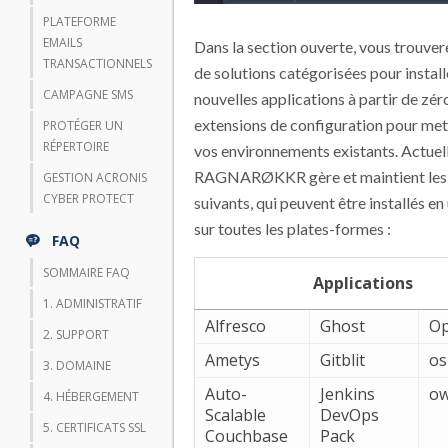
PLATEFORME
EMAILS
Dans la section ouverte, vous trouvere
TRANSACTIONNELS
de solutions catégorisées pour install
CAMPAGNE SMS
nouvelles applications à partir de zér
extensions de configuration pour mett
PROTÉGER UN
RÉPERTOIRE
vos environnements existants. Actuel
RAGNARØKKR gère et maintient les
GESTION ACRONIS
CYBER PROTECT
suivants, qui peuvent être installés en 
sur toutes les plates-formes :
FAQ
SOMMAIRE FAQ
Applications
1. ADMINISTRATIF
Alfresco
Ghost
Op
2. SUPPORT
Ametys
Gitblit
os
3. DOMAINE
Auto-
Jenkins
ow
4. HÉBERGEMENT
Scalable
DevOps
5. CERTIFICATS SSL
Couchbase
Pack