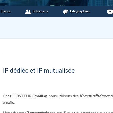
 Blancs
Entretiens
Infographies
IP dédiée et IP mutualisée
Chez HOSTEUR Emailing, nous utilisons des
IP mutualisées
et 
emails.
Une adresse
IP mutualisée
est une IP que vous partagez avec d’au