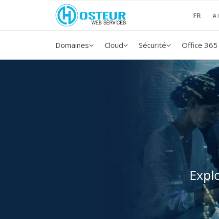
FR
A
Domaines
Cloud
Sécurité
Office 365
Expl