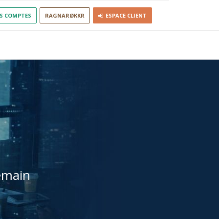
S COMPTES
RAGNARØKKR
ESPACE CLIENT
emain