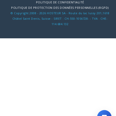
POLITIQUE DE CONFIDENTIALITÉ
POLITIQUE DE PROTECTION DES DONNÉES PERSONNELLES (RGPD)
© Copyright 2008 - 2026 HOSTEUR SA - Route du lac lussy 201,1618
Châtel Saint Denis, Suisse - SIRET : CH-550-1056728- - TVA : CHE-
114.684.132