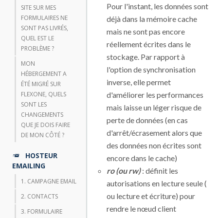
Pour l'instant, les données sont
SITE SUR MES
FORMULAIRES NE
déjà dans la mémoire cache
SONT PAS LIVRÉS,
mais ne sont pas encore
QUEL EST LE
réellement écrites dans le
PROBLÈME ?
stockage. Par rapport à
MON
l'option de synchronisation
HÉBERGEMENT A
inverse, elle permet
ÉTÉ MIGRÉ SUR
FLEXONE, QUELS
d'améliorer les performances
SONT LES
mais laisse un léger risque de
CHANGEMENTS
perte de données (en cas
QUE JE DOIS FAIRE
d'arrêt/écrasement alors que
DE MON CÔTÉ ?
des données non écrites sont
HOSTEUR
encore dans le cache)
EMAILING
ro (ou rw)
: définit les
1. CAMPAGNE EMAIL
autorisations en lecture seule (
ou lecture et écriture) pour
2. CONTACTS
rendre le nœud client
3. FORMULAIRE