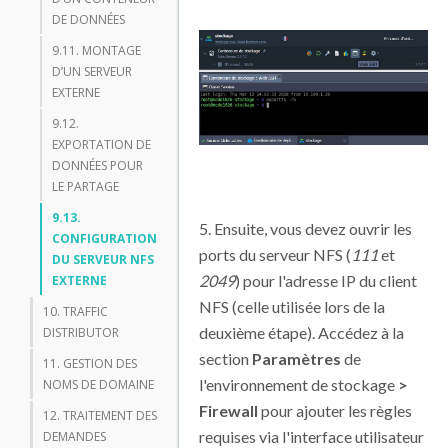
DE DONNÉES
9.11. MONTAGE
D’UN SERVEUR
EXTERNE
9.12.
EXPORTATION DE
DONNÉES POUR
LE PARTAGE
9.13.
5. Ensuite, vous devez ouvrir les
CONFIGURATION
ports du serveur NFS (
111
et
DU SERVEUR NFS
2049
) pour l'adresse IP du client
EXTERNE
NFS (celle utilisée lors de la
10. TRAFFIC
deuxième étape). Accédez à la
DISTRIBUTOR
section
Paramètres
de
11. GESTION DES
l'environnement de stockage
>
NOMS DE DOMAINE
Firewall
pour ajouter les règles
12. TRAITEMENT DES
requises via l'interface utilisateur
DEMANDES