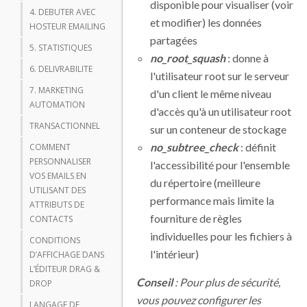
disponible pour visualiser (voir
4. DEBUTER AVEC
et modifier) les données
HOSTEUR EMAILING
partagées
5. STATISTIQUES
no_root_squash
: donne à
6. DELIVRABILITE
l'utilisateur root sur le serveur
7. MARKETING
d'un client le même niveau
AUTOMATION
d'accès qu'à un utilisateur root
TRANSACTIONNEL
sur un conteneur de stockage
no_subtree_check
: définit
COMMENT
PERSONNALISER
l'accessibilité pour l'ensemble
VOS EMAILS EN
du répertoire (meilleure
UTILISANT DES
performance mais limite la
ATTRIBUTS DE
fourniture de règles
CONTACTS
individuelles pour les fichiers à
CONDITIONS
l'intérieur)
D’AFFICHAGE DANS
L’ÉDITEUR DRAG &
Conseil
: Pour plus de sécurité,
DROP
vous pouvez configurer les
LANGAGE DE