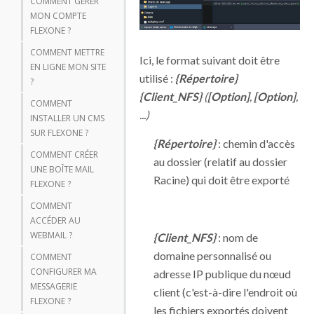
COMMENT GÉRER
MON COMPTE
FLEXONE ?
COMMENT METTRE
Ici, le format suivant doit être
EN LIGNE MON SITE
utilisé :
{Répertoire}
?
{Client_NFS}
(
[Option]
,
[Option]
,
COMMENT
...)
INSTALLER UN CMS
SUR FLEXONE ?
{Répertoire}
: chemin d'accès
COMMENT CRÉER
au dossier (relatif au dossier
UNE BOÎTE MAIL
Racine) qui doit être exporté
FLEXONE ?
COMMENT
ACCÉDER AU
WEBMAIL ?
{Client_NFS}
: nom de
domaine personnalisé ou
COMMENT
CONFIGURER MA
adresse IP publique du nœud
MESSAGERIE
client (c'est-à-dire l'endroit où
FLEXONE ?
les fichiers exportés doivent