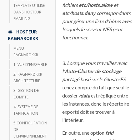
fichiers
etc/hosts.allow
et
TEMPLATE UTILISÉ
DANS HOSTEUR
etc/hosts.deny
correspondants
EMAILING
pour gérer une liste d'hôtes avec
lesquels le serveur NFS peut
HOSTEUR
fonctionner.
RAGNAROKKR
MENU
RAGNAROKKR
3.
Lorsque vous travaillez avec
1. VUE D'ENSEMBLE
l'
Auto-Cluster de stockage
2. RAGNARØKKR
partagé
basé sur le GlusterFS
,
ARCHITECTURE
tenez compte du fait que seul le
3. GESTION DE
dossier
/data
est répliqué entre
COMPTE
les instances, donc le répertoire
4. SYSTEME DE
exporté doit se trouver à
TARIFICATION
l'intérieur.
5.CONFIGURATION
DE
En outre, une option
fsid
L'ENVIRONNEMENT