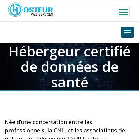
Toggle
naviga
Hébergeur certifié
de données de
santé
Née d’une concertation entre les
professionnels, la CNIL et les associations de
patients et pilotée par l’ASIP Santé, la