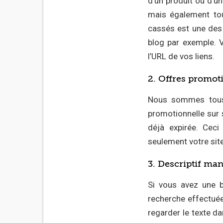
d’un produit ou d’u
mais également tou
cassés est une des 
blog par exemple. V
l’URL de vos liens.
2. Offres promot
Nous sommes tous 
promotionnelle sur 
déjà expirée. Cec
seulement votre sit
3. Descriptif ma
Si vous avez une b
recherche effectué
regarder le texte d