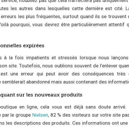
n service, n’oubliez pas que cela n’affectera pas uniquement
tes les autres dans lesquelles cette dernière est cité. L
erreurs les plus fréquentes, surtout quand ils se trouvent 
oilà pourquoi, vous devrez être particulièrement attenti
ionnelles expirées
à la fois impatients et stressés lorsque nous lançons 
son site. Toutefois, nous oublions souvent de l’enlever quan
i est une erreur qui peut avoir des conséquences très 
e semblerait abandonné mais aussi contenant des informat
nquant sur les nouveaux produits
outique en ligne, cela vous est déjà sans doute arrivé. 
e par le groupe
Nielsen
, 82 % des visiteurs sur votre site p
ans les descriptions des produits. Ces informations ont une