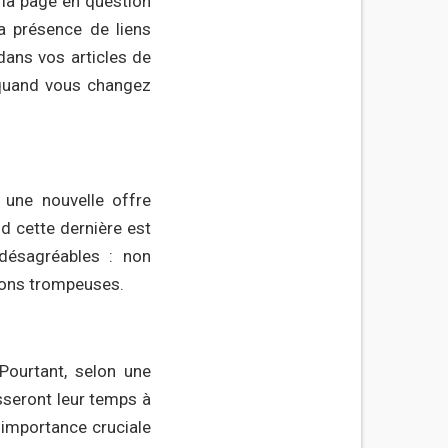
 la page en question
a présence de liens
dans vos articles de
f quand vous changez
une nouvelle offre
d cette dernière est
désagréables : non
ions trompeuses.
Pourtant, selon une
asseront leur temps à
 importance cruciale