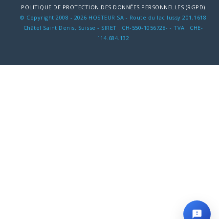
POLITIQUE DE PROTECTION DES DONNÉES PERSONNELLES (RGPD)
© Copyright 2008 - 2026 HOSTEUR SA - Route du lac lussy 201,1618
Châtel Saint Denis, Suisse - SIRET : CH-550-1056728- - TVA : CHE-
114.684.132