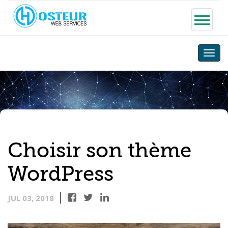
Toggle
naviga
Choisir son thème
WordPress
JUL 03, 2018