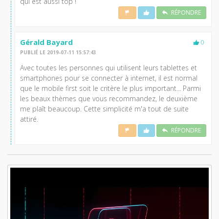
qui est aussi top !
RÉPONDRE
Gérald Bayard
0
PUBLIÉ LE 2019-07-11 15:57:43
Avec toutes les personnes qui utilisent leurs tablettes et
smartphones pour se connecter à internet, il est normal
que le mobile first soit le critère le plus important... Parmi
les beaux thèmes que vous recommandez, le deuxième
me plaît beaucoup. Cette simplicité m'a tout de suite
attiré.
RÉPONDRE
Lisez aussi: