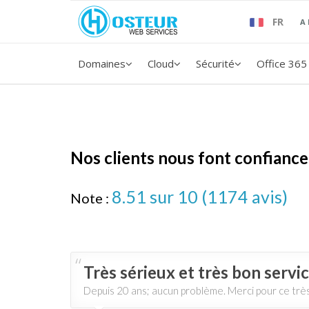
FR
A
Domaines
Cloud
Sécurité
Office 365
Nos clients nous font confiance
8.51
sur 10 (
1174
avis)
Note :
Très sérieux et très bon servi
Depuis 20 ans; aucun problème. Merci pour ce trè