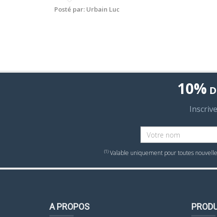
Posté par: Urbain Luc
10%
D
Inscriv
(1)
Valable uniquement pour toutes nouvelles
A PROPOS
PRODU