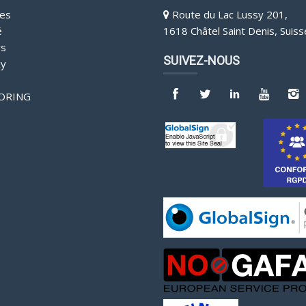
es
Route du Lac Lussy 201,
é
1618 Châtel Saint Denis, Suiss
rs
SUIVEZ-NOUS
y
ORING