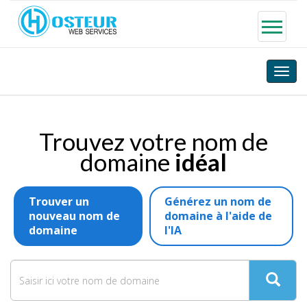
Toggle
naviga
Trouvez votre nom de
domaine
idéal
Trouver un
Générez un nom de
nouveau nom de
domaine à l'aide de
domaine
l'IA