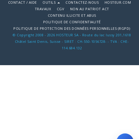
CONTACT / AIDE
OUTILS
CONTACTEZ-NOUS
HOSTEUR.COM
TRAVAUX
CGV
NON AU PATRIOT ACT
CONTENU ILLICITE ET ABUS
POLITIQUE DE CONFIDENTIALITÉ
POLITIQUE DE PROTECTION DES DONNÉES PERSONNELLES (RGPD)
© Copyright 2008 - 2026 HOSTEUR SA - Route du lac lussy 201,1618
Châtel Saint Denis, Suisse - SIRET : CH-550-1056728- - TVA : CHE-
114.684.132