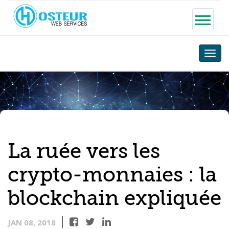
Toggle
naviga
La ruée vers les
crypto-monnaies : la
blockchain expliquée
JAN 08, 2018