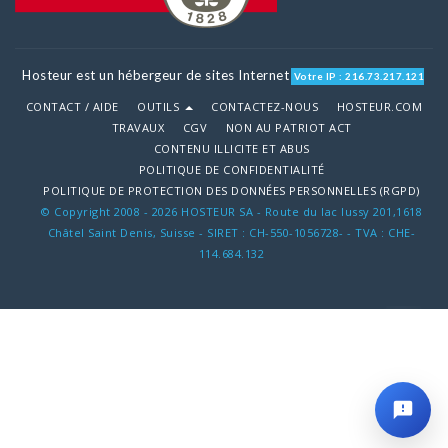
Hosteur est un hébergeur de sites Internet
Votre IP : 216.73.217.121
CONTACT / AIDE
OUTILS
CONTACTEZ-NOUS
HOSTEUR.COM
TRAVAUX
CGV
NON AU PATRIOT ACT
CONTENU ILLICITE ET ABUS
POLITIQUE DE CONFIDENTIALITÉ
POLITIQUE DE PROTECTION DES DONNÉES PERSONNELLES (RGPD)
© Copyright 2008 - 2026 HOSTEUR SA - Route du lac lussy 201,1618
Châtel Saint Denis, Suisse - SIRET : CH-550-1056728- - TVA : CHE-
114.684.132