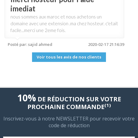
imediat
nous sommes aux maroc et nous achetons un
domaine avec une extension .ma chez hosteur. c'etait
facile...merci une 2eme fois.
Posté par: sajid ahmed
2020-02-17 21:16:39
Voir tous les avis de nos clients
10%
DE RÉDUCTION SUR VOTRE
(1)
PROCHAINE COMMANDE
Inscrivez-vous à notre NEWSLETTER pour recevoir votre
code de réduction