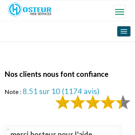
Toggle
naviga
Nos clients nous font confiance
8.51
sur 10 (
1174
avis)
Note :
merci hosteur pour l'aide