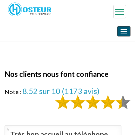
Toggle
naviga
Nos clients nous font confiance
8.52
sur 10 (
1173
avis)
Note :
Très bon accueil au téléphone,
bravo ! Ce sont des
professionnels efficaces et
compétents.