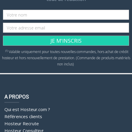
JE M'INSCRIS
(1)
Valable uniquement pour toutes nouvelles commandes, hors achat de crédit
hosteur et hors renouvellement de prestation. (Commande de produits matériels
non inclus)
A PROPOS
Qui est Hosteur.com ?
Références clients
Hosteur Recrute
Hosteur Consulting