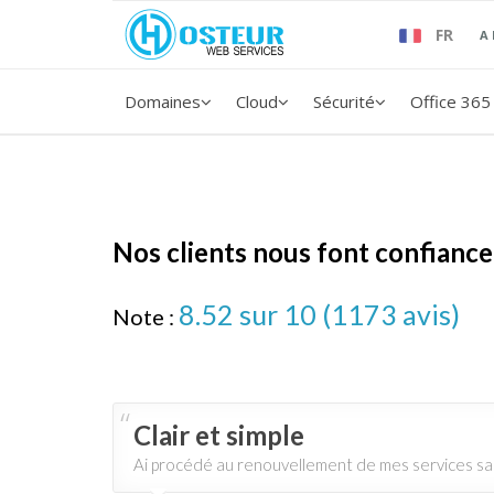
FR
A
Domaines
Cloud
Sécurité
Office 365
Nos clients nous font confiance
8.52
sur 10 (
1173
avis)
Note :
Clair et simple
Ai procédé au renouvellement de mes services san