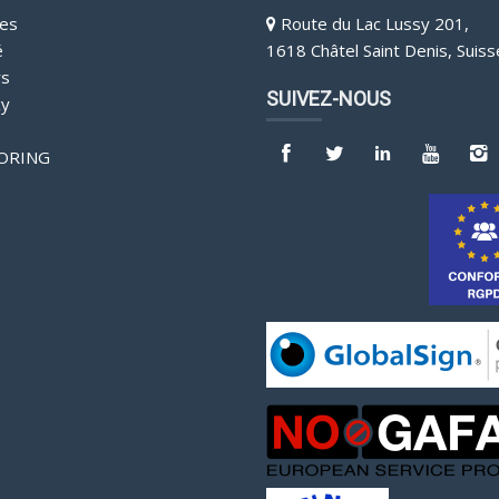
es
Route du Lac Lussy 201,
é
1618 Châtel Saint Denis, Suiss
rs
SUIVEZ-NOUS
y
ORING