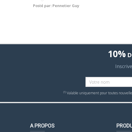
Posté par: Pennetier Guy
10%
D
Inscriv
(1)
Valable uniquement pour toutes nouvelles
A PROPOS
PRODU