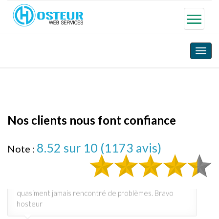
Toggle
naviga
Nos clients nous font confiance
8.52
sur 10 (
1173
avis)
Note :
Un service sans failles