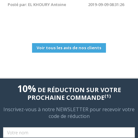
Depuis 15 ans que je suis chez Hosteur, je n'ai
quasiment jamais rencontré de problèmes. Bravo
hosteur
Posté par: EL KHOURY Antoine
2019-09-09 08:31:26
Voir tous les avis de nos clients
10%
DE RÉDUCTION SUR VOTRE
(1)
PROCHAINE COMMANDE
Inscrivez-vous à notre NEWSLETTER pour recevoir votre
code de réduction