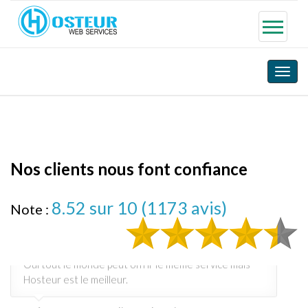
Toggle
naviga
Nos clients nous font confiance
8.52
sur 10 (
1173
avis)
Note :
Une vraie histoire d'amour !