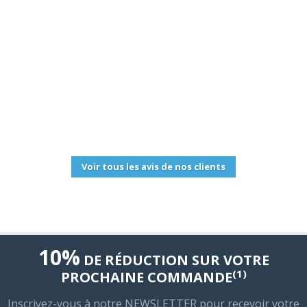
bien. Aujourd'hui je suis encore en phase de test des
services proposé et jusque la je ne suis pas déçu si je
dois dire quelque chose c'es t d?aller chez Hosteur,
vous ne serez pas déçu
Posté par: Lebois Emmanuel
2025-09-22 20:19:56
Voir tous les avis de nos clients
10%
DE RÉDUCTION SUR VOTRE
(1)
PROCHAINE COMMANDE
Inscrivez-vous à notre NEWSLETTER pour recevoir votre