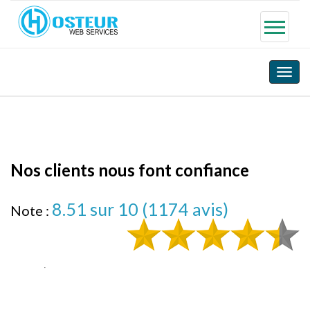
Toggle
naviga
Nos clients nous font confiance
8.51
sur 10 (
1174
avis)
Note :
On peut compter sur Hosteur
Je suis très satisfait des services Hosteur que ce soit
en hébergement ou du support, Des commerciaux au
personnel technique tout le monde fait son travail et