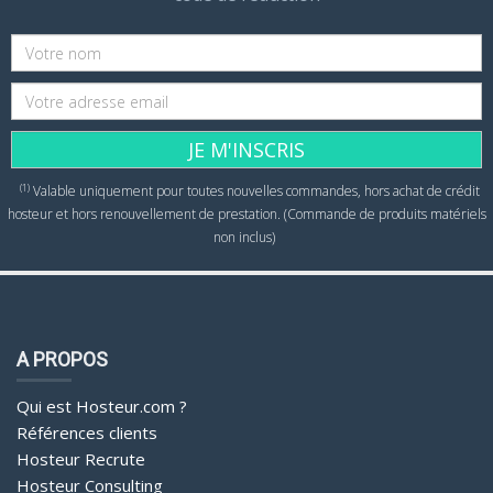
JE M'INSCRIS
(1)
Valable uniquement pour toutes nouvelles commandes, hors achat de crédit
hosteur et hors renouvellement de prestation. (Commande de produits matériels
non inclus)
A PROPOS
Qui est Hosteur.com ?
Références clients
Hosteur Recrute
Hosteur Consulting