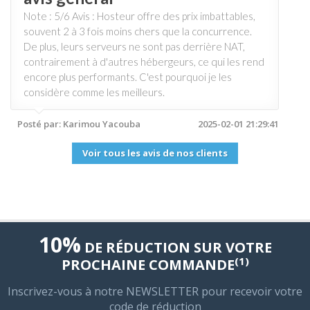
Note : 5/6 Avis : Hosteur offre des prix imbattables,
souvent 2 à 3 fois moins chers que la concurrence.
De plus, leurs serveurs ne sont pas derrière NAT,
contrairement à d'autres hébergeurs, ce qui les rend
encore plus performants. C'est pourquoi je les
considère comme les meilleurs.
Posté par: Karimou Yacouba
2025-02-01 21:29:41
Voir tous les avis de nos clients
10%
DE RÉDUCTION SUR VOTRE
(1)
PROCHAINE COMMANDE
Inscrivez-vous à notre NEWSLETTER pour recevoir votre
code de réduction