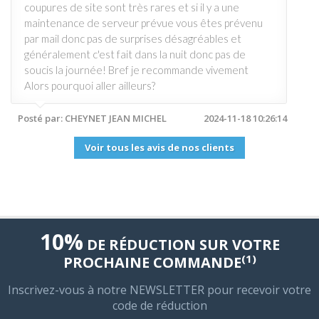
coupures de site sont très rares et si il y a une
maintenance de serveur prévue vous êtes prévenu
par mail donc pas de surprises désagréables et
généralement c'est fait dans la nuit donc pas de
soucis la journée! Bref je recommande vivement
Alors pourquoi aller ailleurs?
Posté par: CHEYNET JEAN MICHEL
2024-11-18 10:26:14
Voir tous les avis de nos clients
10%
DE RÉDUCTION SUR VOTRE
(1)
PROCHAINE COMMANDE
Inscrivez-vous à notre NEWSLETTER pour recevoir votre
code de réduction