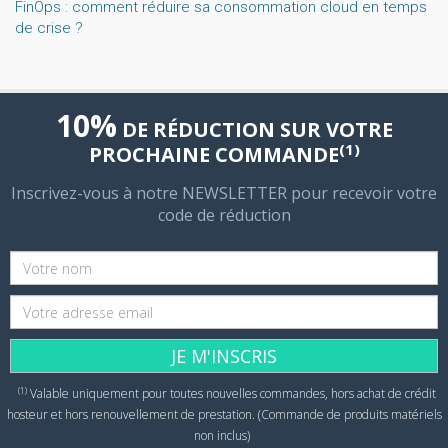
FinOps : comment réduire sa consommation cloud en temps
de crise ?
10%
DE RÉDUCTION SUR VOTRE
(1)
PROCHAINE COMMANDE
Inscrivez-vous à notre NEWSLETTER pour recevoir votre
code de réduction
JE M'INSCRIS
(1)
Valable uniquement pour toutes nouvelles commandes, hors achat de crédit
hosteur et hors renouvellement de prestation. (Commande de produits matériels
non inclus)