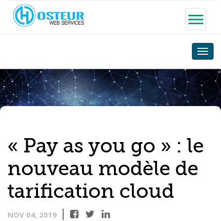
Toggle
naviga
« Pay as you go » : le
nouveau modèle de
tarification cloud
NOV 04, 2019