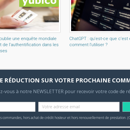
publie une enquête mondiale
ChatGPT : qu’est-ce que c’est 
at de l’authentification dans les
comment l’utiliser ?
ises
E RÉDUCTION SUR VOTRE PROCHAINE COM
ez-vous à notre NEWSLETTER pour recevoir votre code de r
 commandes, hors achat de crédit hosteur et hors renouvellement de prestation. (