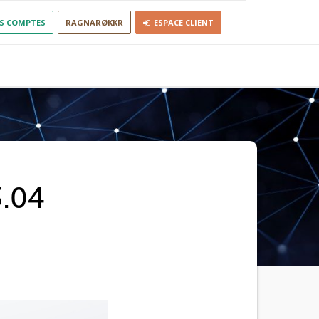
S COMPTES
RAGNARØKKR
ESPACE CLIENT
3.04