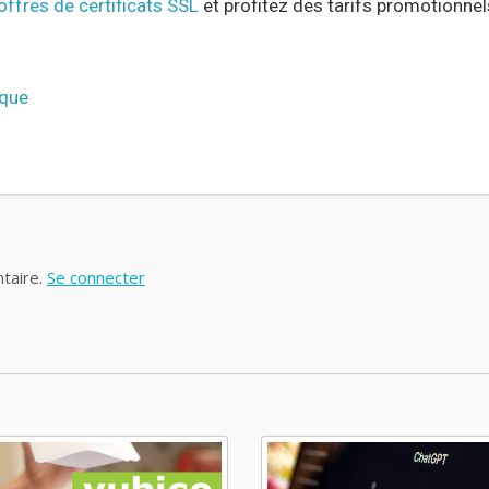
offres de certificats SSL
et profitez des tarifs promotionne
ique
taire.
Se connecter