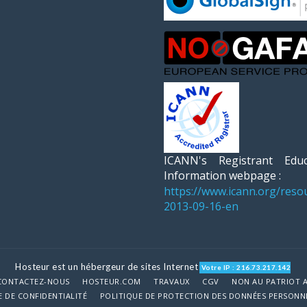
ICANN's Registrant Educ
Information webpage :
https://www.icann.org/reso
2013-09-16-en
Hosteur est un hébergeur de sites Internet
Votre IP : 216.73.217.142
CONTACTEZ-NOUS
HOSTEUR.COM
TRAVAUX
CGV
NON AU PATRIOT 
E DE CONFIDENTIALITÉ
POLITIQUE DE PROTECTION DES DONNÉES PERSONNE