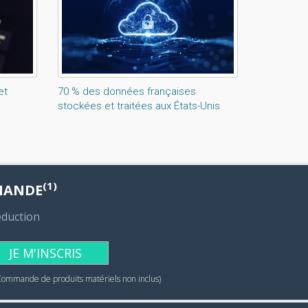
et
70 % des données françaises
stockées et traitées aux États-Unis
(1)
MANDE
éduction
JE M'INSCRIS
Commande de produits matériels non inclus)