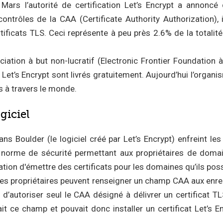
 Mars l’autorité de certification Let’s Encrypt a annoncé
contrôles de la CAA (Certificate Authority Authorization), 
tificats TLS. Ceci représente à peu près 2.6% de la totalité
iation à but non-lucratif (Electronic Frontier Foundation à
r Let’s Encrypt sont livrés gratuitement. Aujourd’hui l’organ
s à travers le monde.
giciel
s Boulder (le logiciel créé par Let’s Encrypt) enfreint les
ne norme de sécurité permettant aux propriétaires de doma
cation d'émettre des certificats pour les domaines qu’ils pos
es propriétaires peuvent renseigner un champ CAA aux enr
 d’autoriser seul le CAA désigné à délivrer un certificat T
it ce champ et pouvait donc installer un certificat Let’s E