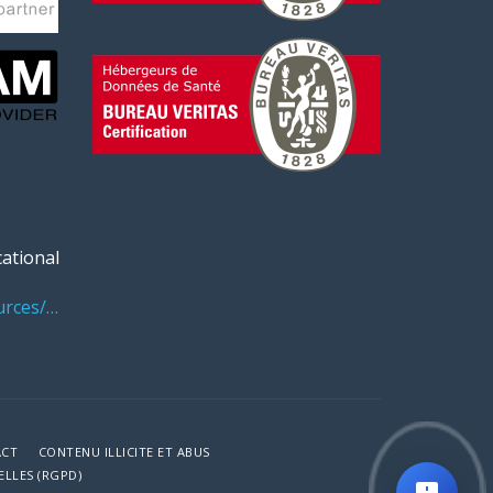
ational
urces/pages/benefits-
ACT
CONTENU ILLICITE ET ABUS
LLES (RGPD)