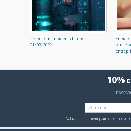
Retour sur l'incident du lundi
Yubico 
21/08/2023
sur l’ét
entrepr
10%
D
Inscriv
(1)
Valable uniquement pour toutes nouvelles