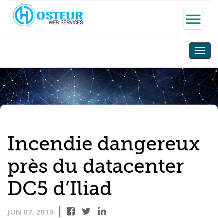
Toggle
naviga
Incendie dangereux
près du datacenter
DC5 d’Iliad
JUN 07, 2019