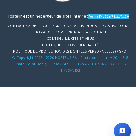
Hosteur est un hébergeur de sites Internet
Votre IP : 216.73.217.120
CONTACT / AIDE
OUTILS
CONTACTEZ-NOUS
HOSTEUR.COM
TRAVAUX
CGV
NON AU PATRIOT ACT
CONTENU ILLICITE ET ABUS
POLITIQUE DE CONFIDENTIALITÉ
POLITIQUE DE PROTECTION DES DONNÉES PERSONNELLES (RGPD)
© Copyright 2008 - 2026 HOSTEUR SA - Route du lac lussy 201,1618
Châtel Saint Denis, Suisse - SIRET : CH-550-1056728- - TVA : CHE-
114.684.132