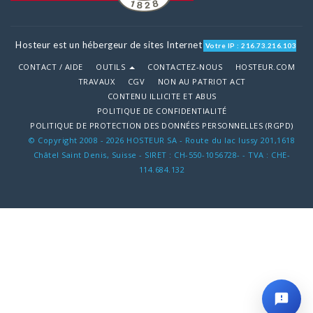
Hosteur est un hébergeur de sites Internet
Votre IP : 216.73.216.103
CONTACT / AIDE
OUTILS
CONTACTEZ-NOUS
HOSTEUR.COM
TRAVAUX
CGV
NON AU PATRIOT ACT
CONTENU ILLICITE ET ABUS
POLITIQUE DE CONFIDENTIALITÉ
POLITIQUE DE PROTECTION DES DONNÉES PERSONNELLES (RGPD)
© Copyright 2008 - 2026 HOSTEUR SA - Route du lac lussy 201,1618
Châtel Saint Denis, Suisse - SIRET : CH-550-1056728- - TVA : CHE-
114.684.132