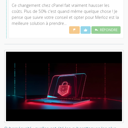
Ce changement chez cPanel fait vraiment hausser les
coûts. Plus de 50% c'est quand même quelque chose ! Je
pense que suivre votre conseil et opter pour Merloz est la
meilleure solution à prendre...
RÉPONDRE
Lisez aussi: