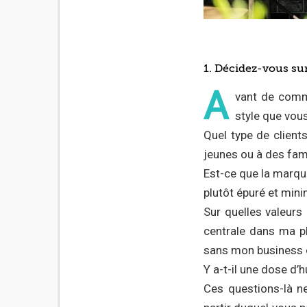
1. Décidez-vous sur
A
vant de comme
style que vou
Quel type de client
jeunes ou à des fami
Est-ce que la marque
plutôt épuré et mini
Sur quelles valeurs
centrale dans ma ph
sans mon business o
Y a-t-il une dose d
Ces questions-là ne