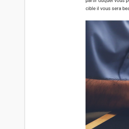
partir duquel vous p
cible il vous sera b