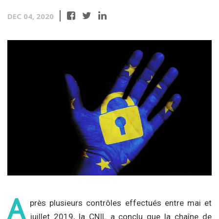
DEC 04, 2020
A
près plusieurs contrôles effectués entre mai et
juillet 2019, la CNIL a conclu que la chaîne de