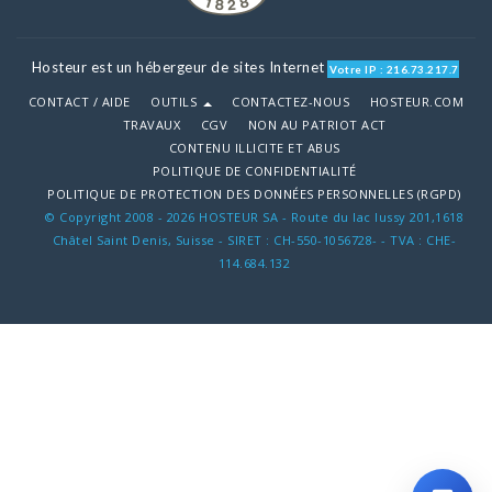
Hosteur est un hébergeur de sites Internet
Votre IP : 216.73.217.7
CONTACT / AIDE
OUTILS
CONTACTEZ-NOUS
HOSTEUR.COM
TRAVAUX
CGV
NON AU PATRIOT ACT
CONTENU ILLICITE ET ABUS
POLITIQUE DE CONFIDENTIALITÉ
POLITIQUE DE PROTECTION DES DONNÉES PERSONNELLES (RGPD)
© Copyright 2008 - 2026 HOSTEUR SA - Route du lac lussy 201,1618
Châtel Saint Denis, Suisse - SIRET : CH-550-1056728- - TVA : CHE-
114.684.132