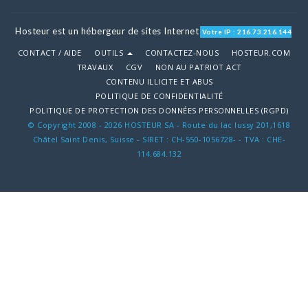
Hosteur est un hébergeur de sites Internet
Votre IP : 216.73.216.144
CONTACT / AIDE
OUTILS
CONTACTEZ-NOUS
HOSTEUR.COM
TRAVAUX
CGV
NON AU PATRIOT ACT
CONTENU ILLICITE ET ABUS
POLITIQUE DE CONFIDENTIALITÉ
POLITIQUE DE PROTECTION DES DONNÉES PERSONNELLES (RGPD)
© Copyright 2008 - 2026 HOSTEUR SA - Route du lac lussy 201,1618
Châtel Saint Denis, Suisse - SIRET : CH-550-1056728- - TVA : CHE-
114.684.132