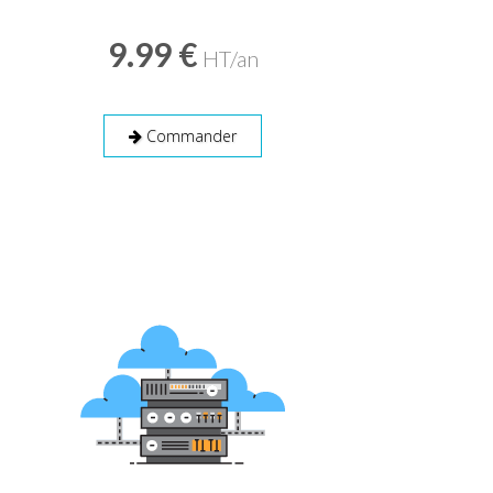
9.99 €
HT/an
Commander