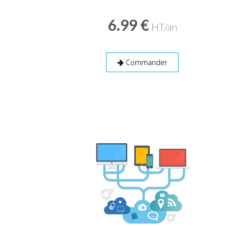
6.99 €
HT/an
Commander