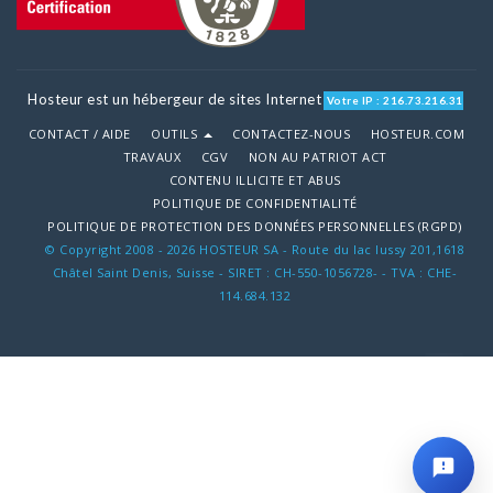
Hosteur est un hébergeur de sites Internet
Votre IP : 216.73.216.31
CONTACT / AIDE
OUTILS
CONTACTEZ-NOUS
HOSTEUR.COM
TRAVAUX
CGV
NON AU PATRIOT ACT
CONTENU ILLICITE ET ABUS
POLITIQUE DE CONFIDENTIALITÉ
POLITIQUE DE PROTECTION DES DONNÉES PERSONNELLES (RGPD)
© Copyright 2008 - 2026 HOSTEUR SA - Route du lac lussy 201,1618
Châtel Saint Denis, Suisse - SIRET : CH-550-1056728- - TVA : CHE-
114.684.132