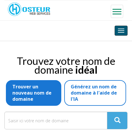
Toggle
naviga
Trouvez votre nom de
domaine
idéal
Trouver un
Générez un nom de
nouveau nom de
domaine à l'aide de
domaine
l'IA